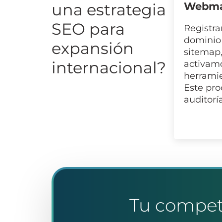
una estrategia
Webmas
SEO para
Registra
dominio
expansión
sitemap,
internacional?
activam
herramie
Este pr
auditorí
Tu compet