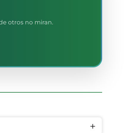
de otros no miran.
+