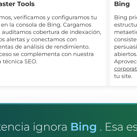
ter Tools
Bing
mos, verificamos y configuramos tu
Bing pri
 en la consola de Bing. Cargamos
estructu
 auditamos cobertura de indexación,
metaetiq
os alertas y conectamos con
consiste
ntas de análisis de rendimiento.
persuasi
oceso se complementa con nuestra
abiertos
a técnica SEO.
Aprovec
corporat
tu site.
encia ignora
Bing
. Esa e