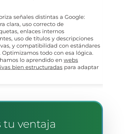
friend
oriza señales distintas a Google:
Bing val
ra clara, uso correcto de
bien es
uetas, enlaces internos
multime
ntes, uso de títulos y descripciones
con est
vas, y compatibilidad con estándares
estraté
. Optimizamos todo con esa lógica.
experien
hamos lo aprendido en
webs
estrate
ivas bien estructuradas
para adaptar
s tu ventaja