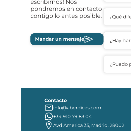
escribirnos! Nos
pondremos en contacto
contigo lo antes posible.
¿Qué dif
Mandar un mensaje
¿Hay her
¿Puedo p
Contacto
info@aberdices.com
+34 910 79 83 04
Avd America 35, Madrid, 28002