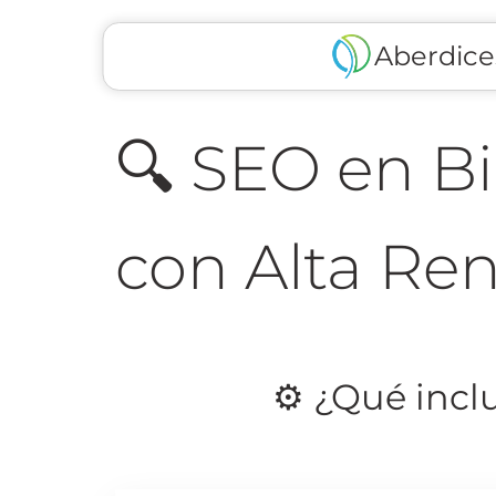
Aberdice
🔍 SEO en Bi
con Alta Ren
⚙️ ¿Qué incl