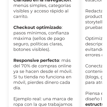
Claridad en la navegación
:
estaciona
menús simples, categorías
visibles y acceso rápido al
Redactamo
carrito.
producto 
storytelli
Checkout optimizado
:
pruebas so
pasos mínimos, confianza
máxima (sellos de pago
Optimiza
seguro, políticas claras,
descripci
botones visibles).
evitando 
errores de
Responsive perfecto
: más
del 70% de compras online
Conectamo
ya se hacen desde el móvil.
contenido
Si tu tienda no funciona en
(blogs, gu
móvil, pierdes dinero cada
para atrae
día.
Piensa en
Ejemplo real: una marca de
diseño lo 
ropa con la que trabajamos
estructur