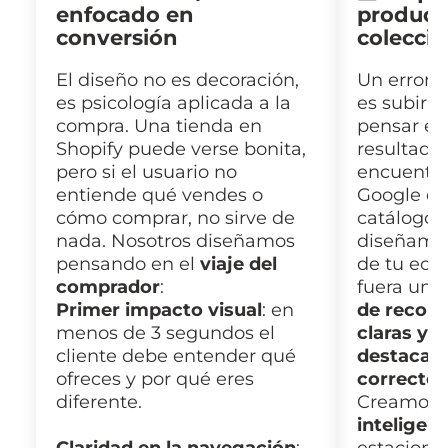
enfocado en
product
conversión
colecci
El diseño no es decoración,
Un error 
es psicología aplicada a la
es subir p
compra. Una tienda en
pensar en 
Shopify puede verse bonita,
resultado:
pero si el usuario no
encuentra
entiende qué vendes o
Google qu
cómo comprar, no sirve de
catálogo.
nada. Nosotros diseñamos
diseñamos
pensando en el
viaje del
de tu ec
comprador
:
fuera un 
Primer impacto visual
: en
de recorr
menos de 3 segundos el
claras y 
cliente debe entender qué
destacado
ofreces y por qué eres
correcto.
diferente.
Creamos
inteligen