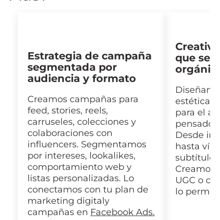
Creativi
Estrategia de campaña
que se s
segmentada por
orgánic
audiencia y formato
Diseñamo
Creamos campañas para
estética n
feed, stories, reels,
para el al
carruseles, colecciones y
pensados 
colaboraciones con
Desde imá
influencers. Segmentamos
hasta víde
por intereses, lookalikes,
subtítulos
comportamiento web y
Creamos 
listas personalizadas. Lo
UGC o col
conectamos con tu plan de
lo permite
marketing digitaly
campañas en
Facebook Ads.