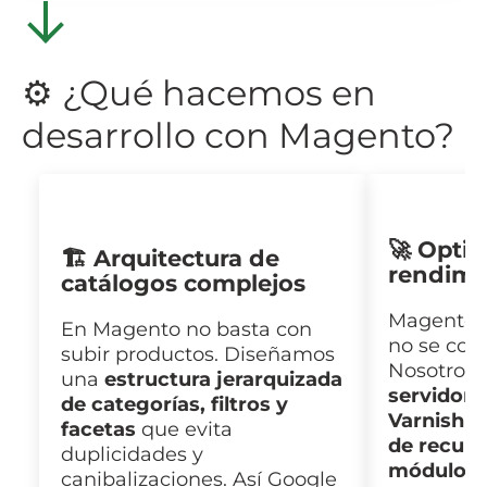
⚙️ ¿Qué hacemos en
desarrollo con Magento?
🚀 Opti
🏗️ Arquitectura de
rendimi
catálogos complejos
Magento p
En Magento no basta con
no se conf
subir productos. Diseñamos
Nosotros
una
estructura jerarquizada
servidore
de categorías, filtros y
Varnish c
facetas
que evita
de recurs
duplicidades y
módulos i
canibalizaciones. Así Google